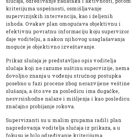
slučaja, određivanje zadataka i aktivnosti, potom
kriterijuma uspešnosti, osmišljavanje
supervizijskih intervencija, kao i željenih
ishoda. Ovakav plan omogućava objektivnu i
efektivnu povratnu informaciju koju supervizor
daje voditelju, a nakon njihovog usaglašavanja
moguće je objektivno izveštavanje.
Prikaz slučaja je predstavljao opis voditelja
slučaja koji ne razume suštinu supervizije, nema
dovoljno znanja u vođenju stručnog postupka
posebno u fazi procene zbog nerazvijene veštine
slušanja, a što sve za posledicu ima dugačke,
nesvrsishodne nalaze i mišljenja i kao posledicu
značajno probijanje rokova.
Supervizanti su u malim grupama radili plan
napredovanja voditelja slučaja iz prikaza, a u
fokusu je bilo određivanje kriterijuma