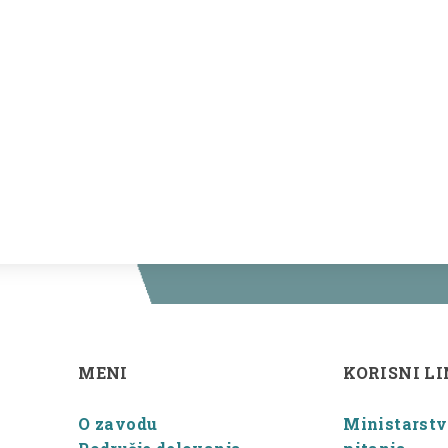
MENI
KORISNI L
O zavodu
Ministarstvo