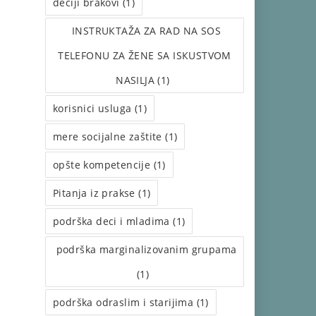
dečiji brakovi (1)
INSTRUКTAŽA ZA RAD NA SOS
TELEFONU ZA ŽENE SA ISКUSTVOM
NASILJA (1)
korisnici usluga (1)
mere socijalne zaštite (1)
opšte kompetencije (1)
Pitanja iz prakse (1)
podrška deci i mladima (1)
podrška marginalizovanim grupama
(1)
podrška odraslim i starijima (1)