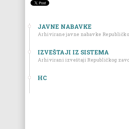
JAVNE NABAVKE
Arhivirane javne nabavke Republičkog
IZVEŠTAJI IZ SISTEMA
Arhivirani izveštaji Republičkog zavo
НС