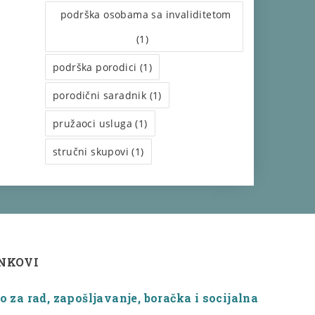
podrška osobama sa invaliditetom
(1)
podrška porodici (1)
porodični saradnik (1)
pružaoci usluga (1)
stručni skupovi (1)
INKOVI
 za rad, zapošljavanje, boračka i socijalna