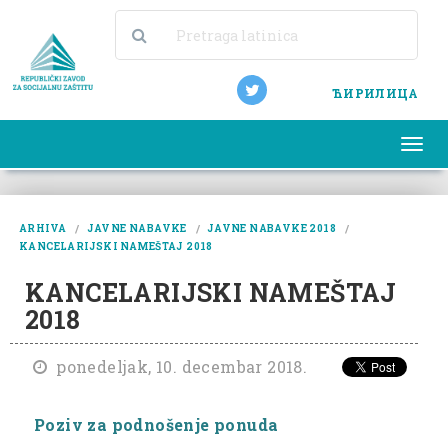
ЋИРИЛИЦА
Togg
navi
ARHIVA
JAVNE NABAVKE
JAVNE NABAVKE 2018
KANCELARIJSKI NAMEŠTAJ 2018
KANCELARIJSKI NAMEŠTAJ
2018
ponedeljak, 10. decembar 2018.
Poziv za podnošenje ponuda