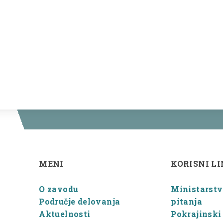
MENI
KORISNI L
O zavodu
Ministarstvo
Područje delovanja
pitanja
Aktuelnosti
Pokrajinski 