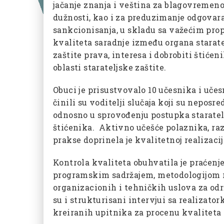
jačanje znanja i veština za blagovremeno
dužnosti, kao i za preduzimanje odgovara
sankcionisanja, u skladu sa važećim pro
kvaliteta saradnje između organa staratel
zaštite prava, interesa i dobrobiti štiće
oblasti starateljske zaštite.
Obuci je prisustvovalo 10 učesnika i učes
činili su voditelji slučaja koji su nepos
odnosno u sprovođenju postupka starateljs
štićenika. Aktivno učešće polaznika, ra
prakse doprinela je kvalitetnoj realizacij
Kontrola kvaliteta obuhvatila je praćenj
programskim sadržajem, metodologijom r
organizacionih i tehničkih uslova za od
su i strukturisani intervjui sa realizat
kreiranih upitnika za procenu kvaliteta 