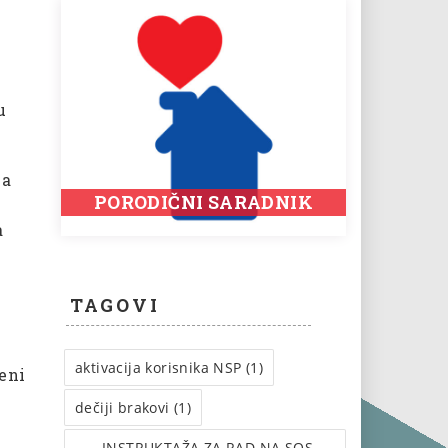
u
ka
PORODIČNI SARADNIK
a
TAGOVI
i
aktivacija korisnika NSP (1)
eni
dečiji brakovi (1)
INSTRUКTAŽA ZA RAD NA SOS