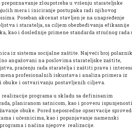
 prepoznavanje zloupotreba u vršenju starateljske
jućih mera i iniciranje postupaka radi njihovog
pisima. Poseban akcenat stavljen je na unapređenje
jstva i staratelja, sa ciljem obezbeđivanja efikasnije
nika, kao i doslednije primene standarda stručnog rada 
nica iz sistema socijalne zaštite. Najveći broj polazni
redno angažovani na poslovima starateljske zaštite,
tva, praćenju rada staratelja i zaštiti prava i interes
zmena profesionalnih iskustava i analiza primera iz
i obuke i ostvarivanju postavljenih ciljeva.
e realizacije programa u skladu sa definisanim
ada, planiranom satnicom, kao i proveru ispunjenost
ržavanje obuke. Pored neposredne opservacije sproved
orkama i učesnicima, kao i popunjavanje namenski
programa i načina njegove realizacije.