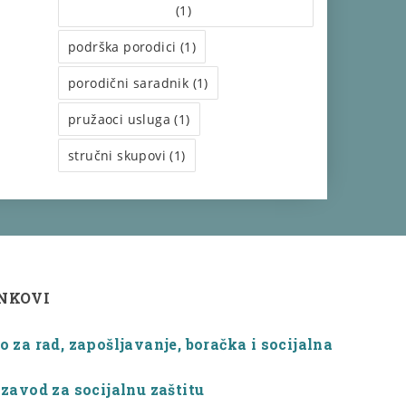
(1)
podrška porodici (1)
porodični saradnik (1)
pružaoci usluga (1)
stručni skupovi (1)
INKOVI
 za rad, zapošljavanje, boračka i socijalna
zavod za socijalnu zaštitu