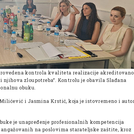
sprovedena kontrola kvaliteta realizacije akreditovan
i njihova zloupotreba“. Kontrolu je obavila Slađana
ionalnu obuku.
Milićević i Jasmina Krstić, koja je istovremeno i auto
obuke je unapređenje profesionalnih kompetencija
d angažovanih na poslovima starateljske zaštite, kroz