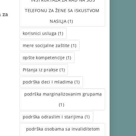
TELEFONU ZA ŽENE SA ISКUSTVOM
m za
NASILJA (1)
korisnici usluga (1)
mere socijalne zaštite (1)
opšte kompetencije (1)
Pitanja iz prakse (1)
podrška deci i mladima (1)
podrška marginalizovanim grupama
(1)
podrška odraslim i starijima (1)
podrška osobama sa invaliditetom