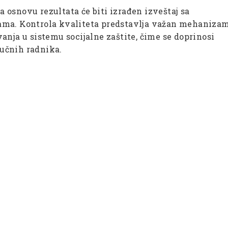
na osnovu rezultata će biti izrađen izveštaj sa
ama. Kontrola kvaliteta predstavlja važan mehaniza
anja u sistemu socijalne zaštite, čime se doprinosi
učnih radnika.