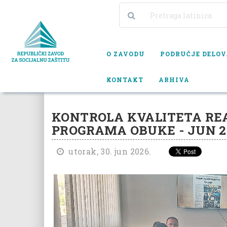
O ZAVODU
PODRUČJE DELO
KONTAKT
ARHIVA
INFO
KONTROLA KVALITETA REALIZACIJE AKREDITOV
KONTROLA KVALITETA RE
PROGRAMA OBUKE - JUN 2
utorak, 30. jun 2026.