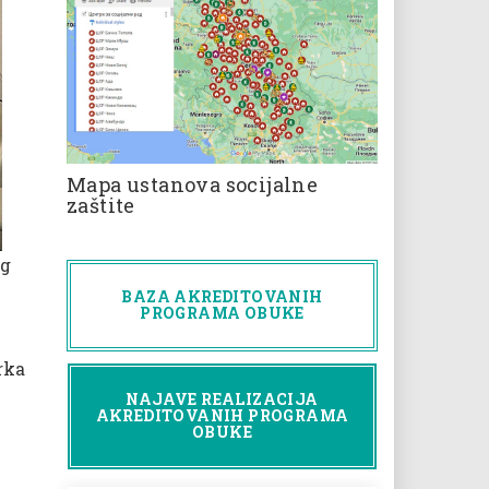
Mapa ustanova socijalne
zaštite
og
BAZA AKREDITOVANIH
PROGRAMA OBUKE
rka
NAJAVE REALIZACIJA
AKREDITOVANIH PROGRAMA
OBUKE