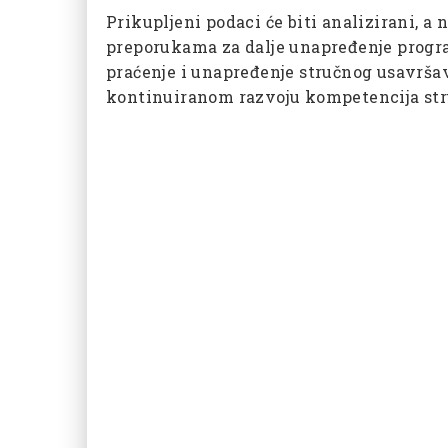
Prikupljeni podaci će biti analizirani, a 
preporukama za dalje unapređenje progr
praćenje i unapređenje stručnog usavršav
kontinuiranom razvoju kompetencija str