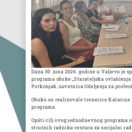
Dana 30. juna 2026. godine u Valjevu je 
programa obuke „Starateljska ovlašćenja 
Potkonjak, savetnica Odeljenja za profes
Obuku su realizovale trenerice Katarina 
programa.
Opšti cilj ovog jednodnevnog programa 
stručnih radnika centara za socijalni ra