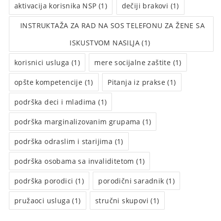
aktivacija korisnika NSP (1)
dečiji brakovi (1)
INSTRUКTAŽA ZA RAD NA SOS TELEFONU ZA ŽENE SA
ISКUSTVOM NASILJA (1)
korisnici usluga (1)
mere socijalne zaštite (1)
opšte kompetencije (1)
Pitanja iz prakse (1)
podrška deci i mladima (1)
podrška marginalizovanim grupama (1)
podrška odraslim i starijima (1)
podrška osobama sa invaliditetom (1)
podrška porodici (1)
porodični saradnik (1)
pružaoci usluga (1)
stručni skupovi (1)