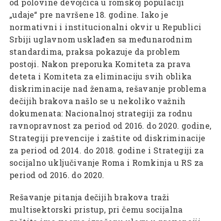
od polovine devojčica u romskoj populaciji
„udaje“ pre navršene 18. godine. Iako je
normativni i institucionalni okvir u Republici
Srbiji uglavnom usklađen sa međunarodnim
standardima, praksa pokazuje da problem
postoji. Nakon preporuka Komiteta za prava
deteta i Komiteta za eliminaciju svih oblika
diskriminacije nad ženama, rešavanje problema
dečijih brakova našlo se u nekoliko važnih
dokumenata: Nacionalnoj strategiji za rodnu
ravnopravnost za period od 2016. do 2020. godine,
Strategiji prevencije i zaštite od diskriminacije
za period od 2014. do 2018. godine i Strategiji za
socijalno uključivanje Roma i Romkinja u RS za
period od 2016. do 2020.
Rešavanje pitanja dečijih brakova traži
multisektorski pristup, pri čemu socijalna