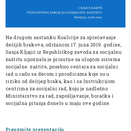
Na drugom sastanku Koalicije za sprečavanje
dečijih brakova, održanom 17. juna 2019. godine,
Sanja Kljajić iz Republičkog zavoda za socijalnu
zaštitu upoznala je prisutne sa ulogom sistema
socijalne zaštite, posebno centara za socijalni
rad u radu sa decom i porodicama koje su u
riziku od dečijeg braka, kao i sa Instrukcijom
centrima za socijalni rad, koju je nadležno
Ministarstvo za rad, zapošljavanje, boračka i
socijalna pitanja donelo u maju ove godine.
Preuzmite prezentaciju