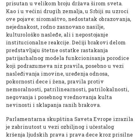
prisutan u velikom broju država širom sveta.
Kao i u većini drugih zemalja, u Srbiji su uzroci
ove pojave: siromaštvo, nedostatak obrazovanja,
nejednakost, rodno zasnovano nasilje,
kulturološko nasleđe, ali i nepostojanje
institucionalne reakcije. Dečiji brakovi delom
predstavljaju štetne ostatke rastakanja
patrijarhalnog modela funkcionisanja porodice
koji podrazumeva niz pravila, posebno u vezi
nasleđivanja imovine, uređenja odnosa,
pokornosti dece i žena, pravila protiv
nemoralnosti, patrilinearnosti, patrilokalnosti,
negovanja i posebnog vrednovanja kulta
nevinosti i sklapanja ranih brakova.
Parlamentarna skupština Saveta Evrope izrazila
je zabrinutost u vezi ozbiljnog i učestalog
kršenja ljudskih prava i prava dece kroz prisilne