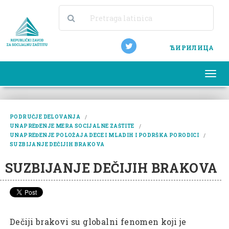
ЋИРИЛИЦА
Togg
navi
PODRUČJE DELOVANJA
UNAPREĐENJE MERA SOCIJALNE ZAŠTITE
UNAPREĐENJE POLOŽAJA DECE I MLADIH I PODRŠKA PORODICI
SUZBIJANJE DEČIJIH BRAKOVA
SUZBIJANJE DEČIJIH BRAKOVA
Dečiji brakovi su globalni fenomen koji je