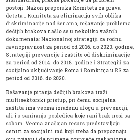
postoji. Nakon preporuka Komiteta za prava
deteta i Komiteta za eliminaciju svih oblika
diskriminacije nad ženama, rešavanje problema
dečijih brakova našlo se u nekoliko važnih
dokumenata: Nacionalnoj strategiji za rodnu
ravnopravnost za period od 2016. do 2020. godine,
Strategiji prevencije i zaštite od diskriminacije
za period od 2014. do 2018. godine i Strategiji za
socijalno uključivanje Roma i Romkinja u RS za
period od 2016. do 2020.
Rešavanje pitanja dečijih brakova traži
multisektorski pristup, pri čemu socijalna
zaštita ima veoma izraženu ulogu u prevenciji,
ali i u saniranju posledica koje rani brak nosi sa
sobom. Veoma značajan resurs predstavljaju
centri za socijalni rad koji treba da prepoznaju
ovu pojavu i da primene postojeće mehanizme