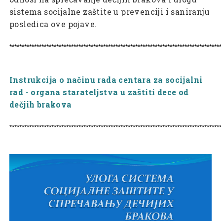
sistema socijalne zaštite u prevenciji i saniranju
posledica ove pojave.
*************************************************************************************
Instrukcija o načinu rada centara za socijalni
rad - organa starateljstva u zaštiti dece od
dečjih brakova
*************************************************************************************