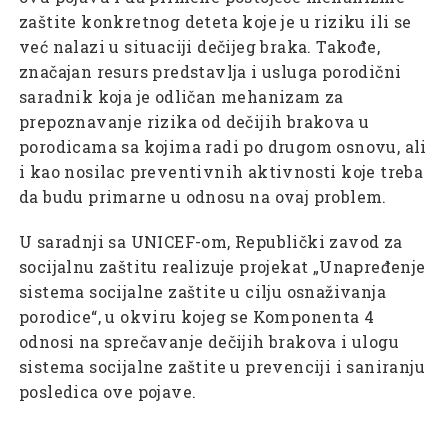
zaštite konkretnog deteta koje je u riziku ili se
već nalazi u situaciji dečijeg braka. Takođe,
značajan resurs predstavlja i usluga porodični
saradnik koja je odličan mehanizam za
prepoznavanje rizika od dečijih brakova u
porodicama sa kojima radi po drugom osnovu, ali
i kao nosilac preventivnih aktivnosti koje treba
da budu primarne u odnosu na ovaj problem.
U saradnji sa UNICEF-om, Republički zavod za
socijalnu zaštitu realizuje projekat „Unapređenje
sistema socijalne zaštite u cilju osnaživanja
porodice“, u okviru kojeg se Komponenta 4
odnosi na sprečavanje dečijih brakova i ulogu
sistema socijalne zaštite u prevenciji i saniranju
posledica ove pojave.