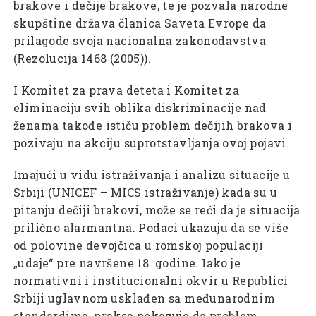
brakove i dečije brakove, te je pozvala narodne
skupštine država članica Saveta Evrope da
prilagode svoja nacionalna zakonodavstva
(Rezolucija 1468 (2005)).
I Komitet za prava deteta i Komitet za
eliminaciju svih oblika diskriminacije nad
ženama takođe ističu problem dečijih brakova i
pozivaju na akciju suprotstavljanja ovoj pojavi.
Imajući u vidu istraživanja i analizu situacije u
Srbiji (UNICEF – MICS istraživanje) kada su u
pitanju dečiji brakovi, može se reći da je situacija
prilično alarmantna. Podaci ukazuju da se više
od polovine devojčica u romskoj populaciji
„udaje“ pre navršene 18. godine. Iako je
normativni i institucionalni okvir u Republici
Srbiji uglavnom usklađen sa međunarodnim
standardima, praksa pokazuje da problem