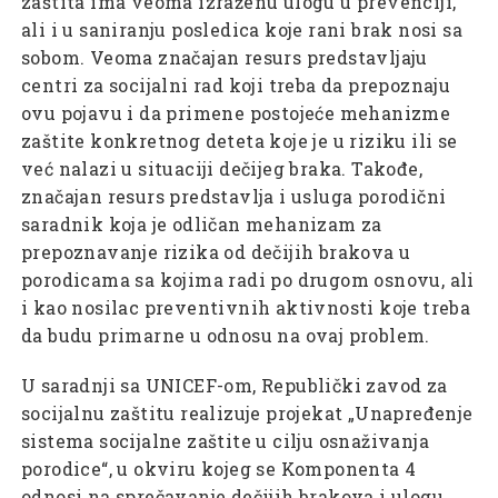
zaštita ima veoma izraženu ulogu u prevenciji,
ali i u saniranju posledica koje rani brak nosi sa
sobom. Veoma značajan resurs predstavljaju
centri za socijalni rad koji treba da prepoznaju
ovu pojavu i da primene postojeće mehanizme
zaštite konkretnog deteta koje je u riziku ili se
već nalazi u situaciji dečijeg braka. Takođe,
značajan resurs predstavlja i usluga porodični
saradnik koja je odličan mehanizam za
prepoznavanje rizika od dečijih brakova u
porodicama sa kojima radi po drugom osnovu, ali
i kao nosilac preventivnih aktivnosti koje treba
da budu primarne u odnosu na ovaj problem.
U saradnji sa UNICEF-om, Republički zavod za
socijalnu zaštitu realizuje projekat „Unapređenje
sistema socijalne zaštite u cilju osnaživanja
porodice“, u okviru kojeg se Komponenta 4
odnosi na sprečavanje dečijih brakova i ulogu