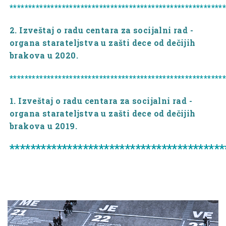
*********************************************************
2. Izveštaj o radu centara za socijalni rad -
organa starateljstva u zašti dece od dečijih
brakova u 2020.
*********************************************************
1. Izveštaj o radu centara za socijalni rad -
organa starateljstva u zašti dece od dečijih
brakova u 2019.
*****************************************