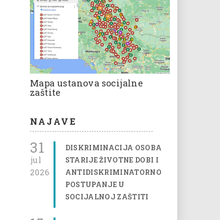
Mapa ustanova socijalne
zaštite
NAJAVE
31
DISKRIMINACIJA OSOBA
jul
STARIJE ŽIVOTNE DOBI I
2026
ANTIDISKRIMINATORNO
POSTUPANJE U
SOCIJALNOJ ZAŠTITI