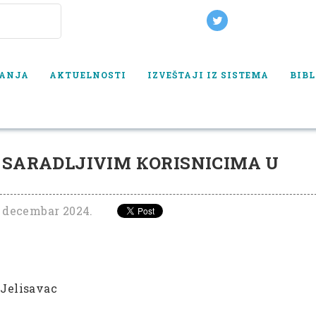
VANJA
AKTUELNOSTI
IZVEŠTAJI IZ SISTEMA
BIBL
DLJIVIM КORISNICIMA U SOCIJALNOJ ZAŠTITI - SMEDEREVO
 SARADLJIVIM КORISNICIMA U
. decembar 2024.
 Jelisavac