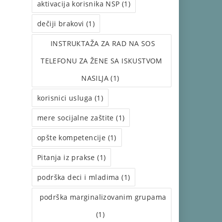
aktivacija korisnika NSP (1)
dečiji brakovi (1)
INSTRUКTAŽA ZA RAD NA SOS
TELEFONU ZA ŽENE SA ISКUSTVOM
NASILJA (1)
korisnici usluga (1)
mere socijalne zaštite (1)
opšte kompetencije (1)
Pitanja iz prakse (1)
podrška deci i mladima (1)
podrška marginalizovanim grupama
(1)