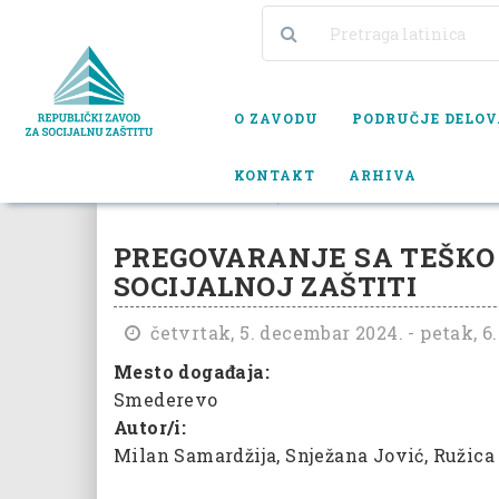
O ZAVODU
PODRUČJE DELO
KONTAKT
ARHIVA
KALENDAR DOGAĐAJA
PREGOVARANJE SA TEŠКO SARA
PREGOVARANJE SA TEŠКO
SOCIJALNOJ ZAŠTITI
četvrtak, 5. decembar 2024. - petak, 6
Mesto događaja:
Smederevo
Autor/i:
Milan Samardžija, Snježana Jović, Ružica