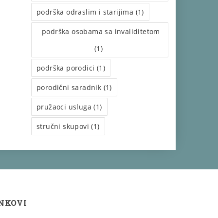
podrška odraslim i starijima (1)
podrška osobama sa invaliditetom
(1)
podrška porodici (1)
porodični saradnik (1)
pružaoci usluga (1)
stručni skupovi (1)
INKOVI