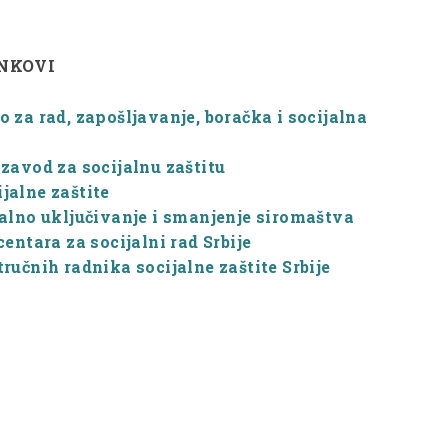
INKOVI
 za rad, zapošljavanje, boračka i socijalna
zavod za socijalnu zaštitu
jalne zaštite
jalno uključivanje i smanjenje siromaštva
centara za socijalni rad Srbije
ručnih radnika socijalne zaštite Srbije