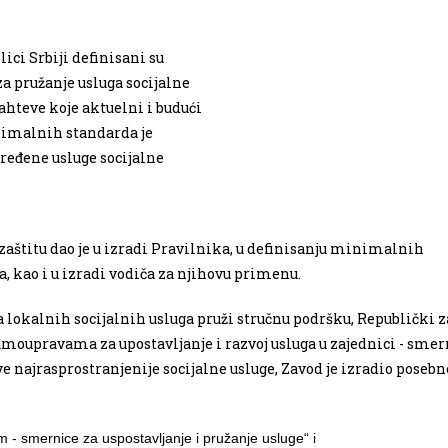
ici Srbiji definisani su
 pružanje usluga socijalne
ahteve koje aktuelni i budući
inimalnih standarda je
dređene usluge socijalne
zaštitu dao je u izradi Pravilnika, u definisanju minimalnih
a, kao i u izradi vodiča za njihovu primenu.
lokalnih socijalnih usluga pruži stručnu podršku, Republički 
samoupravama za upostavljanje i razvoj usluga u zajednici - smer
dve najrasprostranjenije socijalne usluge, Zavod je izradio posebn
m - smernice za uspostavljanje i pružanje usluge“ i