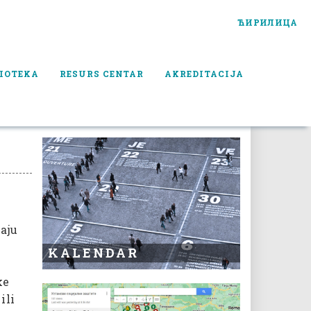
ЋИРИЛИЦА
IOTEKA
RESURS CENTAR
AKREDITACIJA
aju
KALENDAR
ke
ili