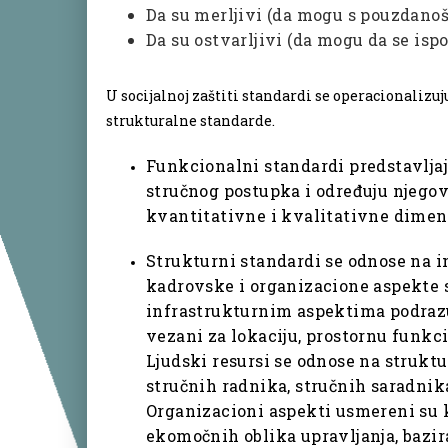
Da su merljivi (da mogu s pouzdanoš
Da su ostvarljivi (da mogu da se isp
U socijalnoj zaštiti standardi se operacionalizu
strukturalne standarde.
Funkcionalni standardi predstavlja
stručnog postupka i određuju njego
kvantitativne i kvalitativne dimenz
Strukturni standardi se odnose na i
kadrovske i organizacione aspekte 
infrastrukturnim aspektima podraz
vezani za lokaciju, prostornu funkc
Ljudski resursi se odnose na struktu
stručnih radnika, stručnih saradnik
Organizacioni aspekti usmereni su k
ekomočnih oblika upravljanja, bazi