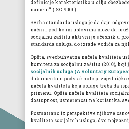
definicije karakteristika u cilju obezbeđe
nameni'' (ISO 9000).
Svrha standarda usluga je da daju odgovo
način i pod kojim uslovima može da pruža
socijalnu zaštitu aktivni je učesnik u pro
standarda usluga, do izrade vodiča za nj
Opšta, sveobuhvatna načela kvaliteta usl
komiteta za socijalnu zaštitu (2010), koji 
socijalnih usluga (A voluntary Europea
dokumentom podstaknuto je zajedničko sh
načela kvaliteta koja usluge treba da is
primenu. Opšta načela kvaliteta socijalni
dostupnost, usmerenost na korisnika, sv
Posmatrano iz perspektive njihove osno
kvaliteta socijalnih usluga, dve najvažni