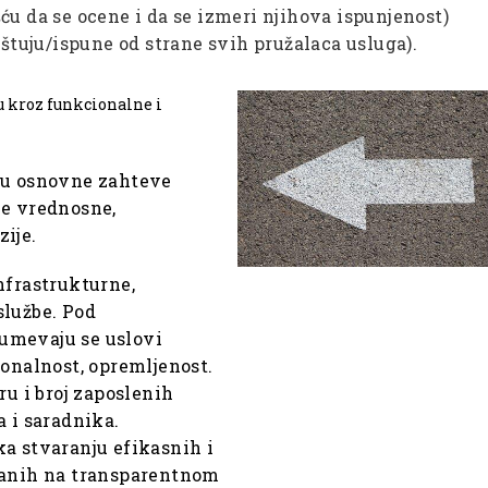
ću da se ocene i da se izmeri njihova ispunjenost)
oštuju/ispune od strane svih pružalaca usluga).
ju kroz funkcionalne i
ju osnovne zahteve
ve vrednosne,
ije.
nfrastrukturne,
službe. Pod
umevaju se uslovi
ionalnost, opremljenost.
ru i broj zaposlenih
a i saradnika.
a stvaranju efikasnih i
ranih na transparentnom