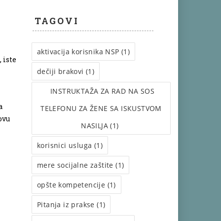
TAGOVI
aktivacija korisnika NSP (1)
 iste
dečiji brakovi (1)
INSTRUКTAŽA ZA RAD NA SOS
a
TELEFONU ZA ŽENE SA ISКUSTVOM
ovu
NASILJA (1)
korisnici usluga (1)
mere socijalne zaštite (1)
opšte kompetencije (1)
Pitanja iz prakse (1)