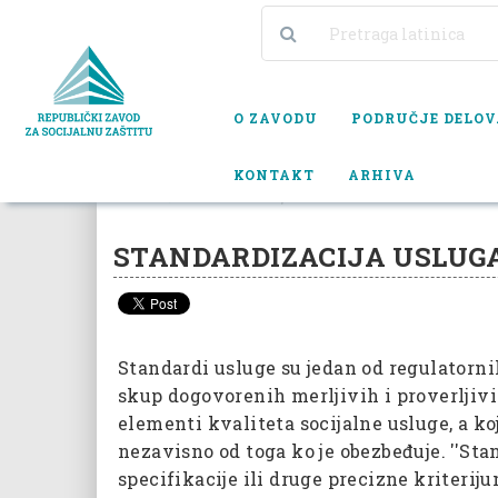
O ZAVODU
PODRUČJE DELO
KONTAKT
ARHIVA
PODRUČJE DELOVANJA
UNAPREĐENJE USLUGA SOCIJA
STANDARDIZACIJA USLUG
Standardi usluge su jedan od regulatorni
skup dogovorenih merljivih i proverljivi
elementi kvaliteta socijalne usluge, a k
nezavisno od toga ko je obezbeđuje. ''St
specifikacije ili druge precizne kriterij