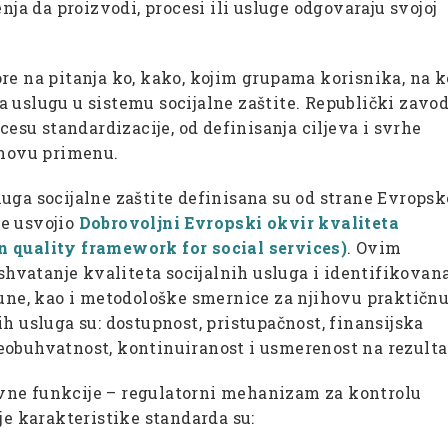
nja da proizvodi, procesi ili usluge odgovaraju svojoj
re na pitanja ko, kako, kojim grupama korisnika, na k
 uslugu u sistemu socijalne zaštite. Republički zavod
cesu standardizacije, od definisanja ciljeva i svrhe
ihovu primenu.
uga socijalne zaštite definisana su od strane Evrops
je usvojio
Dobrovoljni Evropski okvir kvaliteta
n quality framework for social services)
. Ovim
vatanje kvaliteta socijalnih usluga i identifikovan
pune, kao i metodološke smernice za njihovu praktičn
h usluga su: dostupnost, pristupačnost, finansijska
eobuhvatnost, kontinuiranost i usmerenost na rezulta
vne funkcije – regulatorni mehanizam za kontrolu
je karakteristike standarda su: