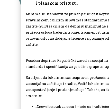
i planskom pristupu.
Minimalni standardi za pružanje usluga u Republ
Pravilnikom o bližim uslovima i standardima za
zaštite (2013) sa ciljem da definišu minimalne z
pružaoci usluga treba da ispune. Ispunjenost m
osnovni uslov za dobijanje licence za pružanje o
zaštite.
Poseban doprinos Republički zavod za socijalnu 
standarda i specifikacija za pojedine grupe uslug
Sa ciljem da lokalnim samouprava i pružaocima 
za socijalnu zaštitu je izradio „Vodič lokalnim 
za uspostavljanje i pružanje usluge“. Takođe, za 
smernice:
„Dnevni boravak za decu i mlade sa invaliditeto