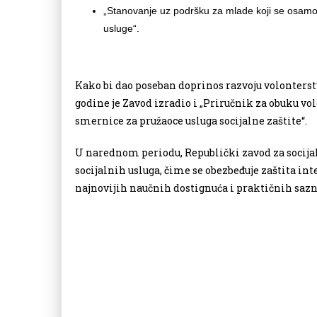
„Stanovanje uz podršku za mlade koji se osamost
usluge“.
Kako bi dao poseban doprinos razvoju volonterstv
godine je Zavod izradio i „Priručnik za obuku v
smernice za pružaoce usluga socijalne zaštite“.
U narednom periodu, Republički zavod za socijal
socijalnih usluga, čime se obezbeđuje zaštita int
najnovijih naučnih dostignuća i praktičnih sazn