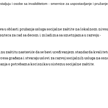
aljuju i osobe sa invaliditetom - smernice za uspostavljanje i pružanje
a u oblasti pružanja usluga socijalne zaštite na lokalnom nivou,
olontera za rad sa decom i mladima sa smetnjama u razvoju -
nu zaštitu nastaviće da se bavi uređivanjem standarda kvalitet
eresa građana i stvaraju uslovi za razvoj socijalnih usluga na osn
anja o potrebama korisnika u sistemu socijalne zaštite.