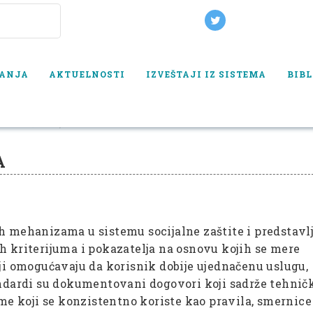
VANJA
AKTUELNOSTI
IZVEŠTAJI IZ SISTEMA
BIBL
LNE ZAŠTITE
STANDARDIZACIJA USLUGA
A
h mehanizama u sistemu socijalne zaštite i predstavlj
h kriterijuma i pokazatelja na osnovu kojih se mere
oji omogućavaju da korisnik dobije ujednačenu uslugu,
andardi su dokumentovani dogovori koji sadrže tehnič
ume koji se konzistentno koriste kao pravila, smernice 