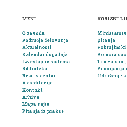
MENI
KORISNI L
O zavodu
Ministarstvo
Područje delovanja
pitanja
Aktuelnosti
Pokrajinski 
Kalendar događaja
Komora soci
Izveštaji iz sistema
Tim za soci
Biblioteka
Asocijacija 
Resurs centar
Udruženje st
Akreditacija
Kontakt
Arhiva
Mapa sajta
Pitanja iz prakse