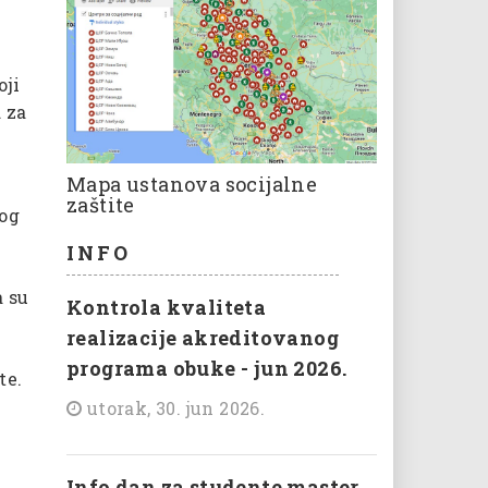
oji
 za
Mapa ustanova socijalne
zaštite
kog
INFO
a su
Kontrola kvaliteta
u
realizacije akreditovanog
programa obuke - jun 2026.
te.
utorak, 30. jun 2026.
Info dan za studente master