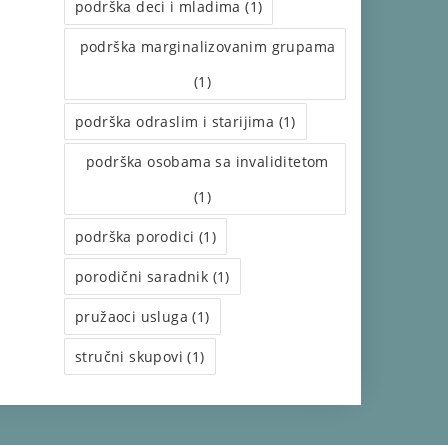
podrška deci i mladima (1)
podrška marginalizovanim grupama
(1)
podrška odraslim i starijima (1)
podrška osobama sa invaliditetom
(1)
podrška porodici (1)
porodični saradnik (1)
pružaoci usluga (1)
stručni skupovi (1)