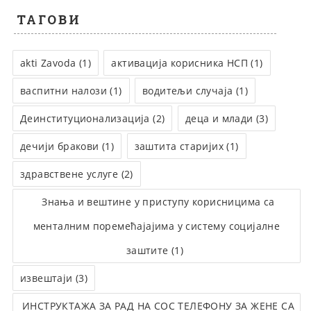
ТАГОВИ
akti Zavoda (1)
активација корисника НСП (1)
васпитни налози (1)
водитељи случаја (1)
Деинституционализација (2)
деца и млади (3)
дечији бракови (1)
заштита старијих (1)
здравствене услуге (2)
Знања и вештине у приступу корисницима са
менталним поремећајајима у систему социјалне
заштите (1)
извештаји (3)
ИНСТРУКТАЖА ЗА РАД НА СОС ТЕЛЕФОНУ ЗА ЖЕНЕ СА