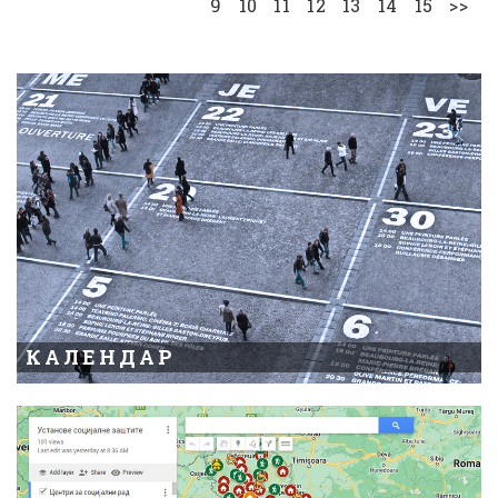
9
10
11
12
13
14
15
>>
КАЛЕНДАР