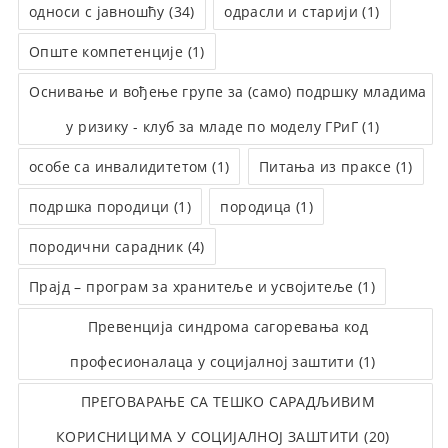
односи с јавношћу (34)
одрасли и старији (1)
Опште компетенције (1)
Оснивање и вођење групе за (само) подршку младима
у ризику - клуб за младе по моделу ГРиГ (1)
особе са инвалидитетом (1)
Питања из праксе (1)
подршка породици (1)
породица (1)
породични сарадник (4)
Прајд – програм за хранитеље и усвојитеље (1)
Превенција синдрома сагоревања код
професионалаца у социјалној заштити (1)
ПРЕГОВАРАЊЕ СА ТЕШКО САРАДЉИВИМ
КОРИСНИЦИМА У СОЦИЈАЛНОЈ ЗАШТИТИ (20)