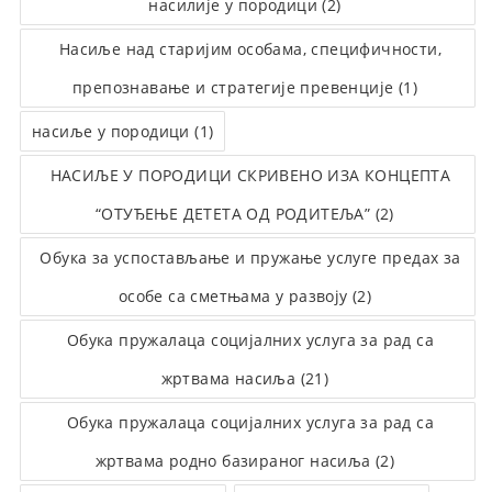
насилије у породици (2)
Насиље над старијим особама, специфичности,
препознавање и стратегије превенције (1)
насиље у породици (1)
НАСИЉЕ У ПОРОДИЦИ СКРИВЕНО ИЗА КОНЦЕПТА
“ОТУЂЕЊЕ ДЕТЕТА ОД РОДИТЕЉА” (2)
Обука за успостављање и пружање услуге предах за
особе са сметњама у развоју (2)
Обука пружалаца социјалних услуга за рад са
жртвама насиља (21)
Обука пружалаца социјалних услуга за рад са
жртвама родно базираног насиља (2)