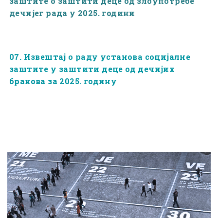
заштите о заштити деце од злоупотребе
дечијег рада у 2025. години
07. Извештај о раду установа социјалне
заштите у заштити деце од дечијих
бракова за 2025. годину