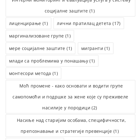
социјалне заштите (1)
лиценцирање (1)
лични пратилац детета (17)
маргинализоване групе (1)
мере социјалне заштите (1)
мигранти (1)
млади са проблемима у понашању (1)
монтесори метода (1)
Моћ промене - како основати и водити групе
самопомоћи и подршке за жене које су преживеле
насилије у породици (2)
Насиље над старијим особама, специфичности,
препознавање и стратегије превенције (1)