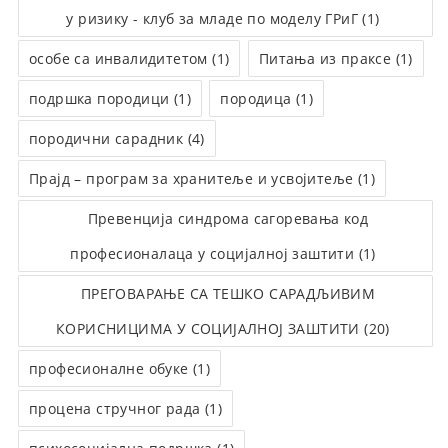
у ризику - клуб за младе по моделу ГРиГ (1)
особе са инвалидитетом (1)
Питања из праксе (1)
подршка породици (1)
породица (1)
породични сарадник (4)
Прајд – програм за хранитеље и усвојитеље (1)
Превенција синдрома сагоревања код
професионалаца у социјалној заштити (1)
ПРЕГОВАРАЊЕ СА ТЕШКО САРАДЉИВИМ
КОРИСНИЦИМА У СОЦИЈАЛНОЈ ЗАШТИТИ (20)
професионалне обуке (1)
процена стручног рада (1)