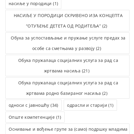
насиље у породици (1)
НАСИЉЕ У ПОРОДИЦИ СКРИВЕНО ИЗА КОНЦЕПТА
“ОТУЂЕЊЕ ДЕТЕТА ОД РОДИТЕЉА” (2)
Обука за успостављање и пружање услуге предах за
особе са сметњама у развоју (2)
Обука пружалаца социјалних услуга за рад са
жртвама насиља (21)
Обука пружалаца социјалних услуга за рад са
жртвама родно базираног насиља (2)
односи с јавношћу (34)
одрасли и старији (1)
Опште компетенције (1)
Оснивање и вођење групе за (само) подршку младима