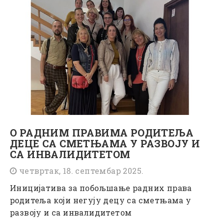
О РАДНИМ ПРАВИМА РОДИТЕЉА
ДЕЦЕ СА СМЕТЊАМА У РАЗВОЈУ И
СА ИНВАЛИДИТЕТОМ
четвртак, 18. септембар 2025.
Иницијатива за побољшање радних права
родитеља који негују децу са сметњама у
развоју и са инвалидитетом