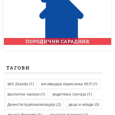
ПОРОДИЧНИ САРАДНИК
ТАГОВИ
akti Zavoda (1)
активација корисника НСП (1)
васпитни налози (1)
водитељи случаја (1)
Деинституционализација (2)
деца и млади (3)
дечији бракови (1)
заштита старијих (1)