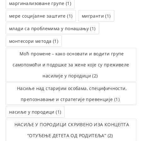
маргинализоване групе (1)
мере социјалне заштите (1)
мигранти (1)
млади са проблемима у понашању (1)
монтесори метода (1)
Моћ промене - како основати и водити групе
самопомоћи и подршке за жене које су преживеле
насилије у породици (2)
Насиље над старијим особама, специфичности,
препознавање и стратегије превенције (1)
насиље у породици (1)
НАСИЉЕ У ПОРОДИЦИ СКРИВЕНО ИЗА КОНЦЕПТА
“ОТУЂЕЊЕ ДЕТЕТА ОД РОДИТЕЉА” (2)