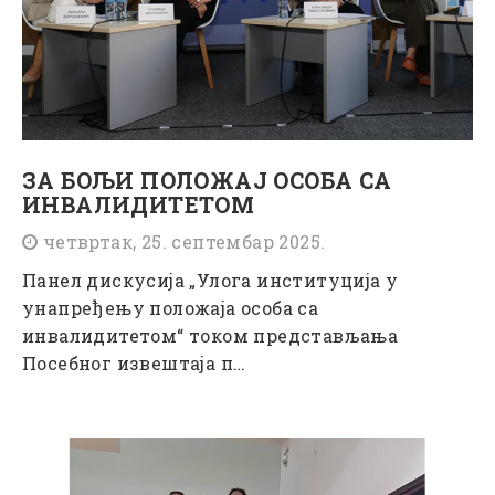
ЗА БОЉИ ПОЛОЖАЈ ОСОБА СА
ИНВАЛИДИТЕТОМ
четвртак, 25. септембар 2025.
Панел дискусија „Улога институција у
унапређењу положаја особа са
инвалидитетом“ током представљања
Посебног извештаја п…