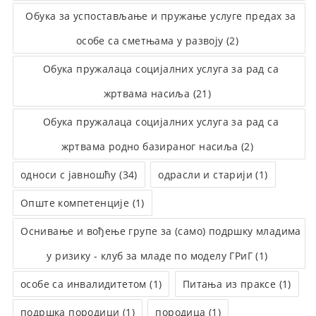
Обука за успостављање и пружање услуге предах за
особе са сметњама у развоју (2)
Обука пружалаца социјалних услуга за рад са
жртвама насиља (21)
Обука пружалаца социјалних услуга за рад са
жртвама родно базираног насиља (2)
односи с јавношћу (34)
одрасли и старији (1)
Опште компетенције (1)
Оснивање и вођење групе за (само) подршку младима
у ризику - клуб за младе по моделу ГРиГ (1)
особе са инвалидитетом (1)
Питања из праксе (1)
подршка породици (1)
породица (1)