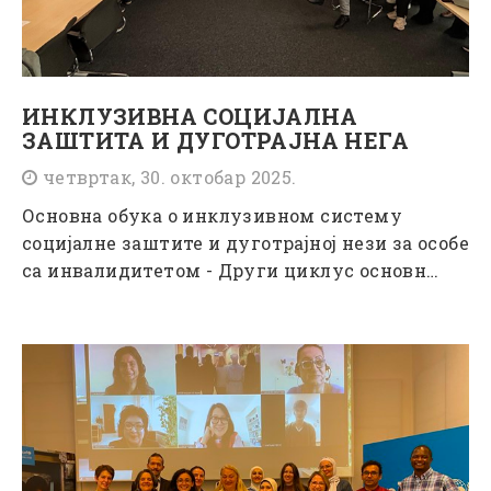
ИНКЛУЗИВНА СОЦИЈАЛНА
ЗАШТИТА И ДУГОТРАЈНА НЕГА
четвртак, 30. октобар 2025.
Основна обука о инклузивном систему
социјалне заштите и дуготрајној нези за особе
са инвалидитетом - Други циклус основн…