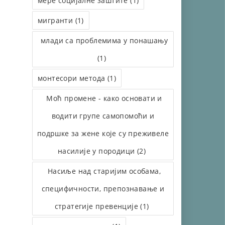
мере социјалне заштите (1)
мигранти (1)
млади са проблемима у понашању
(1)
монтесори метода (1)
Моћ промене - како основати и
водити групе самопомоћи и
подршке за жене које су преживеле
насилије у породици (2)
Насиље над старијим особама,
специфичности, препознавање и
стратегије превенције (1)