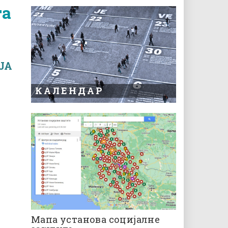
га
JA
КАЛЕНДАР
Мапа установа социјалне