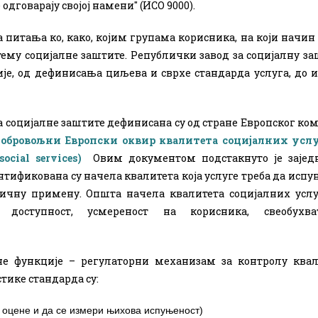
дговарају својој намени'' (ИСО 9000).
на питања ко, како, којим групама корисника, на који начин
тему социјалне заштите. Републички завод за социјалну з
ије, од дефинисања циљева и сврхе стандарда услуга, до 
а социјалне заштите дефинисана су од стране Европског ко
обровољни Европски оквир квалитета социјалних усл
social services)
Овим документом подстакнуто је
зајед
тификована су начела квалитета која услуге треба да испун
тичну примену.
Општа начела квалитета социјалних услу
а доступност, усмереност на корисника, свеобухват
е функције – регулаторни механизам за контролу квал
тике стандарда су:
 оцене и да се измери њихова испуњеност)