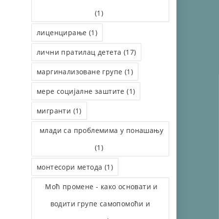
(1)
лиценцирање (1)
лични пратилац детета (17)
маргинализоване групе (1)
мере социјалне заштите (1)
мигранти (1)
млади са проблемима у понашању
(1)
монтесори метода (1)
Моћ промене - како основати и
водити групе самопомоћи и