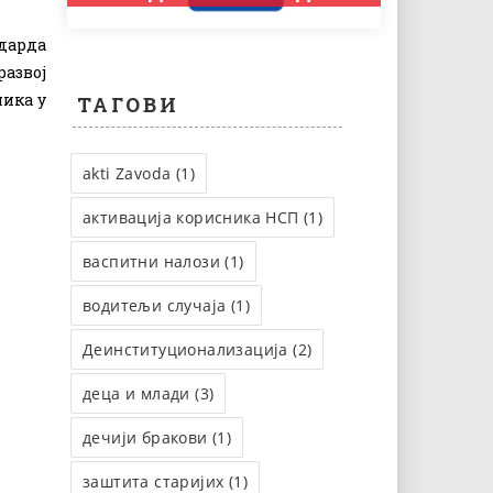
дарда
развој
ника у
ТАГОВИ
akti Zavoda (1)
активација корисника НСП (1)
васпитни налози (1)
водитељи случаја (1)
Деинституционализација (2)
деца и млади (3)
дечији бракови (1)
заштита старијих (1)