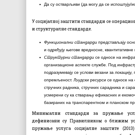
Да су остварљиви (да могу да се испоштују/и
У социјалној заштити стандарди се операцио
и структуралне стандарде
.
Функционални стандарди
представљају осно
и одређују његове вредносне, квантитативне 
Структурни стандарди
се односе на инфра
организационе аспекте службе. Под инфраст
подразумевају се услови везани за локацију,
опремљеност. Људски ресурси се односе на с
стручних радника, стручних сарадника и сар
усмерени су ка стварању ефикасних и екомо
базираних на транспарентном и планском пр
Минимални стандарди за пружање усл
дефинисани су
Правилником о ближим ус
пружање услуга социјалне заштите
(201