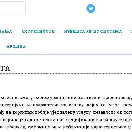
ОВАЊА
АКТУЕЛНОСТИ
ИЗВЕШТАЈИ ИЗ СИСТЕМА
АРХИВА
АЛНЕ ЗАШТИТЕ
СТАНДАРДИЗАЦИЈА УСЛУГА
УГА
 механизама у систему социјалне заштите и представљај
итеријума и показатеља на основу којих се мере еле
ју да корисник добије уједначену услугу, независно од тога
говори који садрже техничке спецификације или друге пр
 као правила, смернице или дефиниције карактеристика у