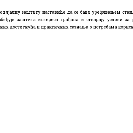
социјалну заштиту наставиће да се бави уређивањем стан
беђује заштита интереса грађана и стварају услови за 
учних достигнућа и практичних сазнања о потребама корис