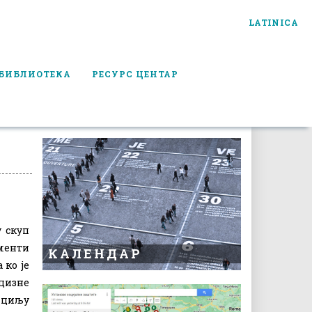
LATINICA
БИБЛИОТЕКА
РЕСУРС ЦЕНТАР
у скуп
менти
КАЛЕНДАР
 ко је
ецизне
 циљу