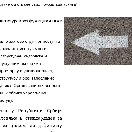
спуне од стране свих пружалаца услуга).
нализују кроз функционалне
вне захтеве стручног поступка
и квалитативне димензије.
структурне, кадровске и
руктурним аспектима
 просторну функционалност,
труктуру и број запослених
адника. Организациони аспекти
чних облика управљања,
иступу.
уга у Републици Србији
ловима и стандардима за
3) са циљем да дефинишу