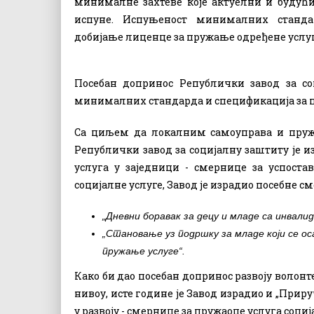
минималне захтеве које актуелни и будући
испуне. Испуњеност минималних станда
добијање лиценце за пружање одређене услуг
Посебан допринос Републички завод за со
минималних стандарда и спецификација за по
Са циљем да локалним самоуправа и пруж
Републички завод за социјалну заштиту је 
услуга у заједници - смернице за успоста
социјалне услуге, Завод је израдио посебне с
„Дневни боравак за децу и младе са инвал
„Становање уз подршку за младе који се о
пружање услуге“.
Како би дао посебан допринос развоју волон
нивоу, исте године је Завод израдио и
„Приру
у развоју - смернице за пружаоце услуга соци