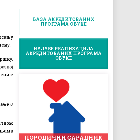
БАЗА АКРЕДИТОВАНИХ
ПРОГРАМА ОБУКЕ
исању
мену.
НАЈАВЕ РЕАЛИЗАЦИЈА
АКРЕДИТОВАНИХ ПРОГРАМА
ОБУКЕ
ршку,
развој
еније
љање и
калном
етњама
ПОРОДИЧНИ САРАДНИК