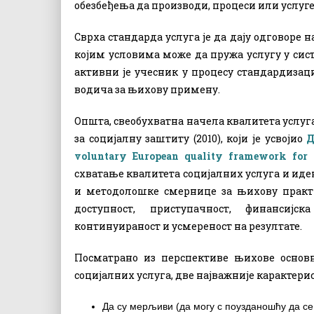
обезбеђења да производи, процеси или услуге о
Сврха стандарда услуга је да дају одговоре 
којим условима може да пружа услугу у сис
активни је учесник у процесу стандардизац
водича за њихову примену.
Општа, свеобухватна начела квалитета услуг
за социјалну заштиту (2010), који је усвојио
Д
voluntary European quality framework for 
схватање квалитета социјалних услуга и иден
и методолошке смернице за њихову прак
доступност, приступачност, финансијск
континуираност и усмереност на резултате.
Посматрано из перспективе њихове основн
социјалних услуга, две најважније карактерис
Да су мерљиви (да могу с поузданошћу да се