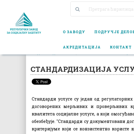
О ЗАВОДУ
ПОДРУЧЈЕ ДЕЛ
АКРЕДИТАЦИЈА
КОНТАКТ
ПОДРУЧЈЕ ДЕЛОВАЊА
УНАПРЕЂЕЊЕ УСЛУГА СОЦИЈ
СТАНДАРДИЗАЦИЈА УСЛ
Стандарди услуге су један од регулаторних
договорених мерљивих и проверљивих кр
квалитета социјалне услуге,
а који омогућава
обезбеђује.
''Стандарди су документовани до
критеријуме који се конзистентно користе