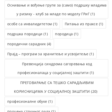
Оснивање и вођење групе за (само) подршку младима
у ризику - клуб за младе по моделу ГРиГ (1)
особе са инвалидитетом (1)
Питања из праксе (1)
подршка породици (1)
породица (1)
породични сарадник (4)
Прајд – програм за хранитеље и усвојитеље (1)
Превенција синдрома сагоревања код
професионалаца у социјалној заштити (1)
ПРЕГОВАРАЊЕ СА ТЕШКО САРАДЉИВИМ
КОРИСНИЦИМА У СОЦИЈАЛНОЈ ЗАШТИТИ (20)
професионалне обуке (1)
процена стручног рада (1)