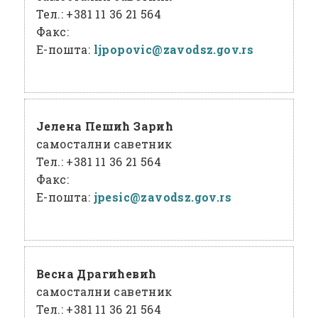
Тел.:
+381 11 36 21 564
Факс:
Е-пошта:
ljpopovic@
zavodsz
.gov
.rs
Јелена Пешић Зарић
самостални саветник
Тел.:
+381 11 36 21 564
Факс:
Е-пошта:
jpesic@
zavodsz
.gov
.rs
Весна Драгићевић
самостални саветник
Тел.:
+381 11 36 21 564