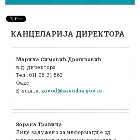
КАНЦЕЛАРИЈА ДИРЕКТОРА
Марина Симовић Драшковић
в.д. директора
Тел.:
011-36-21-563
Факс:
Е-пошта:
zavod@
zavodsz
.gov
.rs
Зорана Травица
Лице задужено за информације од
јавног значаја и заштиту података о