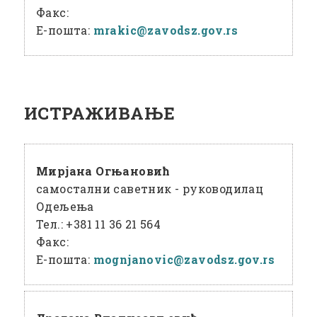
Факс:
Е-пошта:
mrakic@
zavodsz
.gov
.rs
ИСТРАЖИВАЊЕ
Мирјана Огњановић
самостални саветник - руководилац
Одељења
Тел.:
+381 11 36 21 564
Факс:
Е-пошта:
mognjanovic@
zavodsz
.gov
.rs