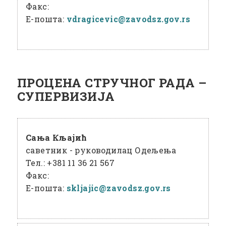
Факс:
Е-пошта:
vdragicevic@
zavodsz
.gov
.rs
ПРОЦЕНА СТРУЧНОГ РАДА –
СУПЕРВИЗИЈА
Сања Кљајић
саветник - руководилац Одељења
Тел.:
+381 11 36 21 567
Факс:
Е-пошта:
skljajic@
zavodsz
.gov
.rs