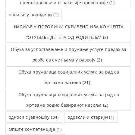
препознавање и стратегије превенције (1)
насиље у породици (1)
НАСИЉЕ У ПОРОДИЦИ СКРИВЕНО ИЗА КОНЦЕПТА
“ОТУЂЕЊЕ ДЕТЕТА ОД РОДИТЕЉА” (2)
Обука за успостављање и пружање услуге предах за
особе са сметњама у развоју (2)
Обука пружалаца социјалних услуга за рад са
жртвама насиља (21)
Обука пружалаца социјалних услуга за рад са
жртвама родно базираног насиља (2)
односи с јавношћу (34)
одрасли и старији (1)
Опште компетенције (1)