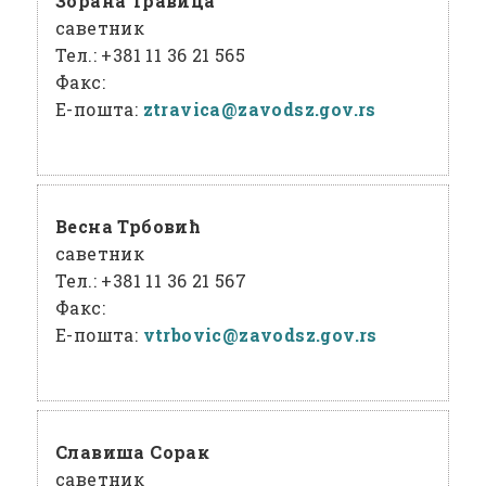
Зорана Травица
саветник
Тел.:
+381 11 36 21 565
Факс:
Е-пошта:
ztravica@
zavodsz
.gov
.rs
Весна Трбовић
саветник
Тел.:
+381 11 36 21 567
Факс:
Е-пошта:
vtrbovic@
zavodsz
.gov
.rs
Славиша Сорак
саветник