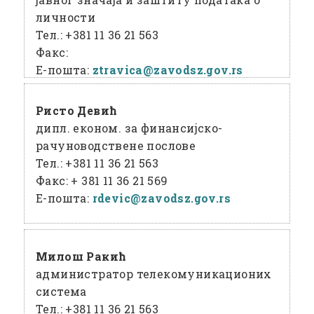
личности
Тел.:
+381 11 36 21 563
Факс:
Е-пошта:
ztravica@
zavodsz
.gov
.rs
Ристо Девић
дипл. економ. за финансијско-
рачуноводствене послове
Тел.:
+381 11 36 21 563
Факс:
+ 381 11 36 21 569
Е-пошта:
rdevic@
zavodsz
.gov
.rs
Милош Ракић
администратор телекомуникационих
система
Тел.:
+381 11 36 21 563