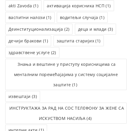
akti Zavoda (1)
активација корисника НСП (1)
васпитни налози (1)
водитељи случаја (1)
Деинституционализација (2)
деца и млади (3)
дечији бракови (1)
заштита старијих (1)
здравствене услуге (2)
Знања и вештине у приступу корисницима са
менталним поремећајајима у систему социјалне
заштите (1)
извештаји (3)
ИНСТРУКТАЖА ЗА РАД НА СОС ТЕЛЕФОНУ ЗА ЖЕНЕ СА
ИСКУСТВОМ НАСИЉА (4)
интерни акти (1)