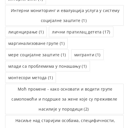
Интерни мониторинг и евалуација услуга у систему
социјалне заштите (1)
лиценцирање (1)
лични пратилац детета (17)
маргинализоване групе (1)
мере социјалне заштите (1)
мигранти (1)
млади са проблемима у понашању (1)
монтесори метода (1)
Моћ промене - како основати и водити групе
самопомоћи и подршке за жене које су преживеле
насилије у породици (2)
Насиље над старијим особама, специфичности,