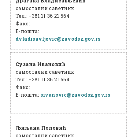
Драгана Владисављевић
самостални саветник
Тел.:
+381 11 36 21 564
Факс:
Е-пошта:
dvladisavljevic@
zavodsz
.gov
.rs
Сузана Ивановић
самостални саветник
Тел.:
+381 11 36 21 564
Факс:
Е-пошта:
sivanovic@
zavodsz
.gov
.rs
Љиљана Поповић
самостални саветник