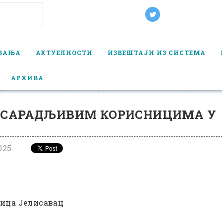
ОВАЊА
АКТУЕЛНОСТИ
ИЗВЕШТАЈИ ИЗ СИСТЕМА
АРХИВА
АДЉИВИМ КОРИСНИЦИМА У СОЦИЈАЛНОЈ ЗАШТИТИ - БЕОГРАД ЈУН
О САРАДЉИВИМ КОРИСНИЦИМА У
025.
ица Јелисавац