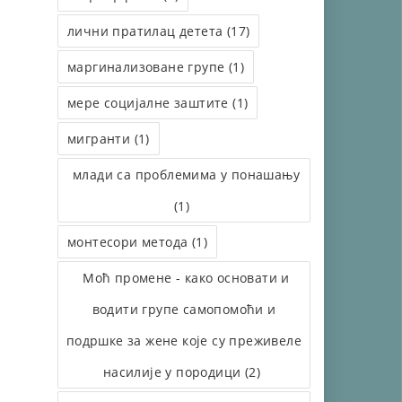
лични пратилац детета (17)
маргинализоване групе (1)
мере социјалне заштите (1)
мигранти (1)
млади са проблемима у понашању
(1)
монтесори метода (1)
Моћ промене - како основати и
водити групе самопомоћи и
подршке за жене које су преживеле
насилије у породици (2)