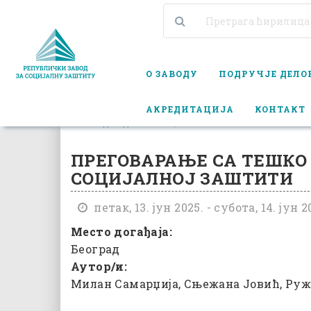
О ЗАВОДУ
ПОДРУЧЈЕ ДЕЛ
АКРЕДИТАЦИЈА
КОНТАКТ
КАЛЕНДАР ДОГАЂАЈА
ПРЕГОВАРАЊЕ СА ТЕШКО САР
ПРЕГОВАРАЊЕ СА ТЕШК
СОЦИЈАЛНОЈ ЗАШТИТИ
петак, 13. јун 2025. - субота, 14. јун 2
Место догађаја:
Београд
Аутор/и:
Милан Самарџија, Сњежана Јовић, Руж