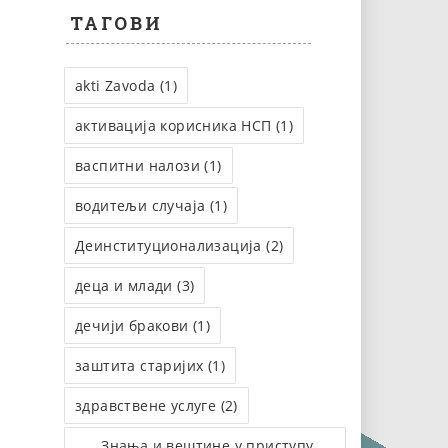
ТАГОВИ
akti Zavoda (1)
активација корисника НСП (1)
васпитни налози (1)
водитељи случаја (1)
Деинституционализација (2)
деца и млади (3)
дечији бракови (1)
заштита старијих (1)
здравствене услуге (2)
Знања и вештине у приступу