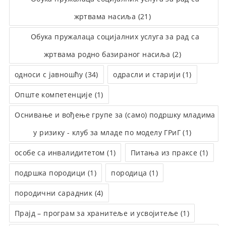
жртвама насиља (21)
Обука пружалаца социјалних услуга за рад са
жртвама родно базираног насиља (2)
односи с јавношћу (34)
одрасли и старији (1)
Опште компетенције (1)
Оснивање и вођење групе за (само) подршку младима
у ризику - клуб за младе по моделу ГРиГ (1)
особе са инвалидитетом (1)
Питања из праксе (1)
подршка породици (1)
породица (1)
породични сарадник (4)
Прајд – програм за хранитеље и усвојитеље (1)