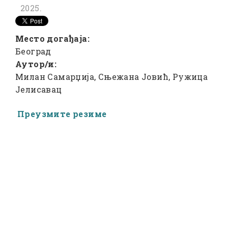
2025.
Место догађаја:
Београд
Аутор/и:
Милан Самарџија, Сњежана Јовић, Ружица
Јелисавац
Преузмите резиме