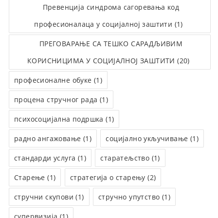
Превенција синдрома сагоревања код
професионалаца у социјалној заштити (1)
ПРЕГОВАРАЊЕ СА ТЕШКО САРАДЉИВИМ
КОРИСНИЦИМА У СОЦИЈАЛНОЈ ЗАШТИТИ (20)
професионалне обуке (1)
процена стручног рада (1)
психосоцијална подршка (1)
радно ангажовање (1)
социјално укључивање (1)
стандарди услуга (1)
старатељство (1)
Старење (1)
стратегија о старењу (2)
стручни скупови (1)
стручно упутство (1)
супервизија (1)