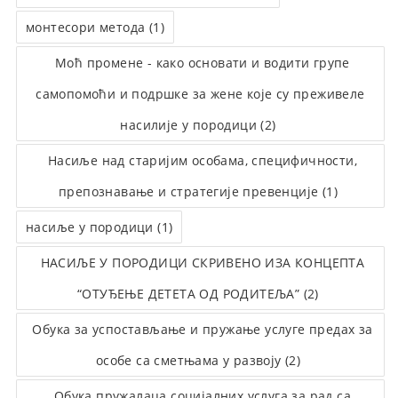
монтесори метода (1)
Моћ промене - како основати и водити групе
самопомоћи и подршке за жене које су преживеле
насилије у породици (2)
Насиље над старијим особама, специфичности,
препознавање и стратегије превенције (1)
насиље у породици (1)
НАСИЉЕ У ПОРОДИЦИ СКРИВЕНО ИЗА КОНЦЕПТА
“ОТУЂЕЊЕ ДЕТЕТА ОД РОДИТЕЉА” (2)
Обука за успостављање и пружање услуге предах за
особе са сметњама у развоју (2)
Обука пружалаца социјалних услуга за рад са