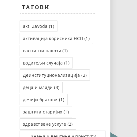
ТАГОВИ
akti Zavoda (1)
активација корисника НСП (1)
васпитни налози (1)
водитељи случаја (1)
Деинституционализација (2)
деца и млади (3)
дечији бракови (1)
заштита старијих (1)
здравствене услуге (2)
Знања и вештине у приступу