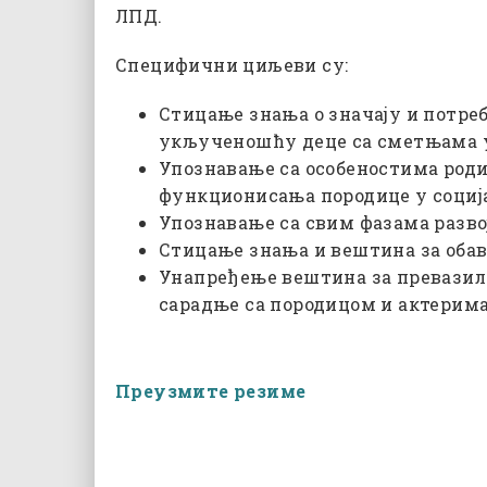
ЛПД.
Специфични циљеви су:
Стицање знања о значају и потре
укљученошћу деце са сметњама у
Упознавање са особеностима роди
функционисања породице у социј
Упознавање са свим фазама разво
Стицање знања и вештина за оба
Унапређењe вештина за превазил
сарадње са породицом и актерима
Преузмите резиме