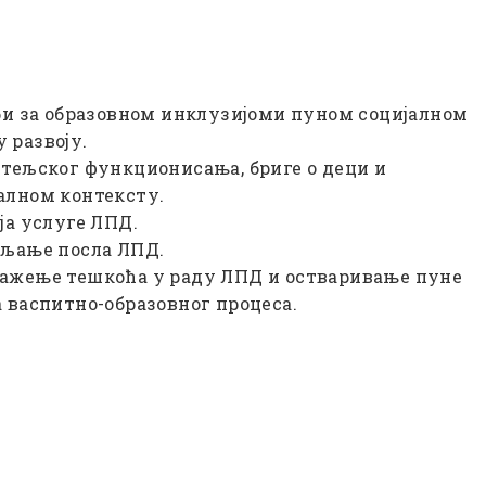
би за образовном инклузијоми пуном социјалном
 развоју.
тељског функционисања, бриге о деци и
алном контексту.
ја услуге ЛПД.
вљање посла ЛПД.
ажење тешкоћа у раду ЛПД и остваривање пуне
 васпитно-образовног процеса.