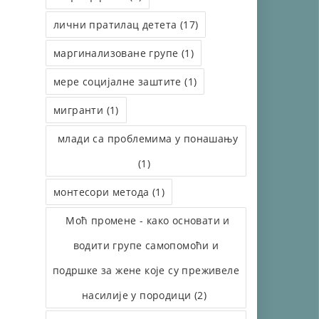
лични пратилац детета (17)
маргинализоване групе (1)
мере социјалне заштите (1)
мигранти (1)
млади са проблемима у понашању
(1)
монтесори метода (1)
Моћ промене - како основати и
водити групе самопомоћи и
подршке за жене које су преживеле
насилије у породици (2)