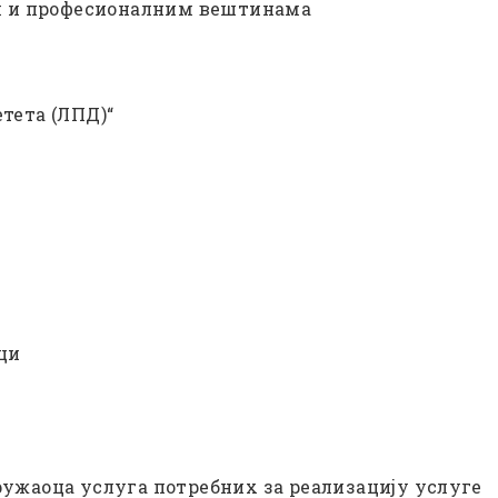
им и професионалним вештинама
тета (ЛПД)“
ци
ужаоца услуга потребних за реализацију услуге