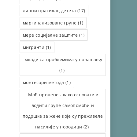
лични пратилац детета (17)
маргинализоване групе (1)
мере социјалне заштите (1)
мигранти (1)
млади са проблемима у понашању
(1)
монтесори метода (1)
Моћ промене - како основати и
водити групе самопомоћи и
подршке за жене које су преживеле
насилије у породици (2)