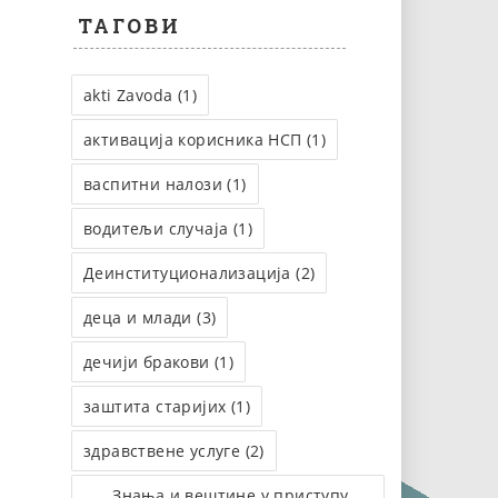
ТАГОВИ
akti Zavoda (1)
активација корисника НСП (1)
васпитни налози (1)
водитељи случаја (1)
Деинституционализација (2)
деца и млади (3)
дечији бракови (1)
заштита старијих (1)
здравствене услуге (2)
Знања и вештине у приступу