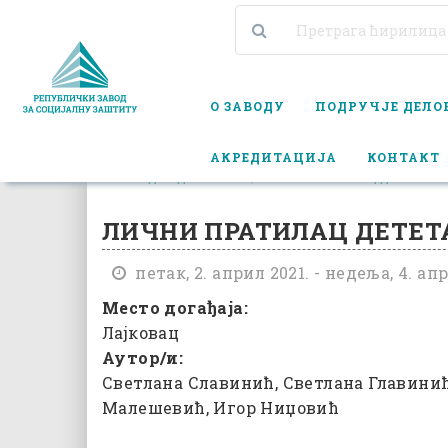
О ЗАВОДУ
ПОДРУЧЈЕ ДЕЛ
АКРЕДИТАЦИЈА
КОНТАКТ
КАЛЕНДАР ДОГАЂАЈА
ЛИЧНИ ПРАТИЛАЦ ДЕТЕТА “КОР
ЛИЧНИ ПРАТИЛАЦ ДЕТЕТА
петак, 2. април 2021. - недеља, 4. апр
Место догађаја:
Лајковац
Аутор/и:
Светлана Славинић, Светлана Главини
Малешевић, Игор Ниџовић