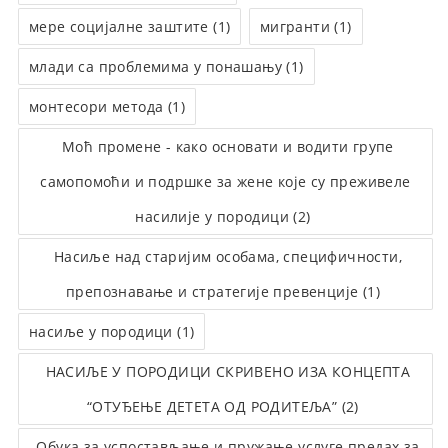
мере социјалне заштите (1)
мигранти (1)
млади са проблемима у понашању (1)
монтесори метода (1)
Моћ промене - како основати и водити групе
самопомоћи и подршке за жене које су преживеле
насилије у породици (2)
Насиље над старијим особама, специфичности,
препознавање и стратегије превенције (1)
насиље у породици (1)
НАСИЉЕ У ПОРОДИЦИ СКРИВЕНО ИЗА КОНЦЕПТА
“ОТУЂЕЊЕ ДЕТЕТА ОД РОДИТЕЉА” (2)
Обука за успостављање и пружање услуге предах за