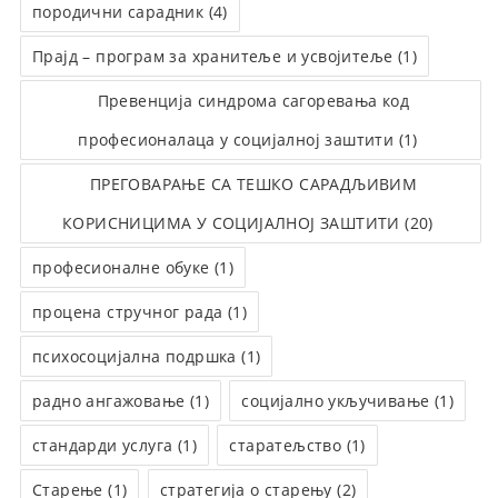
породични сарадник (4)
Прајд – програм за хранитеље и усвојитеље (1)
Превенција синдрома сагоревања код
професионалаца у социјалној заштити (1)
ПРЕГОВАРАЊЕ СА ТЕШКО САРАДЉИВИМ
КОРИСНИЦИМА У СОЦИЈАЛНОЈ ЗАШТИТИ (20)
професионалне обуке (1)
процена стручног рада (1)
психосоцијална подршка (1)
радно ангажовање (1)
социјално укључивање (1)
стандарди услуга (1)
старатељство (1)
Старење (1)
стратегија о старењу (2)