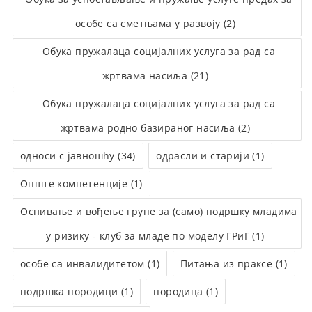
особе са сметњама у развоју (2)
Обука пружалаца социјалних услуга за рад са
жртвама насиља (21)
Обука пружалаца социјалних услуга за рад са
жртвама родно базираног насиља (2)
односи с јавношћу (34)
одрасли и старији (1)
Опште компетенције (1)
Оснивање и вођење групе за (само) подршку младима
у ризику - клуб за младе по моделу ГРиГ (1)
особе са инвалидитетом (1)
Питања из праксе (1)
подршка породици (1)
породица (1)