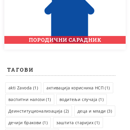
ПОРОДИЧНИ САРАДНИК
ТАГОВИ
akti Zavoda (1)
активација корисника НСП (1)
васпитни налози (1)
водитељи случаја (1)
Деинституционализација (2)
деца и млади (3)
дечији бракови (1)
заштита старијих (1)