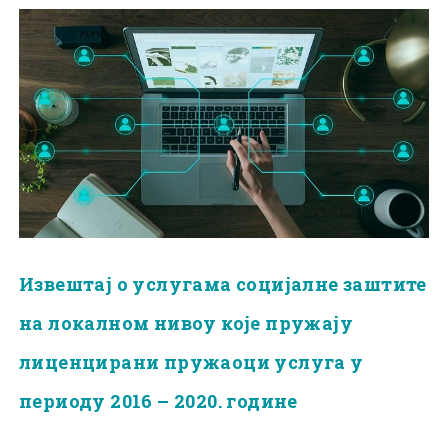
Извештај о услугама социјалне заштите
на локалном нивоу које пружају
лиценцирани пружаоци услуга у
периоду 2016 – 2020. године