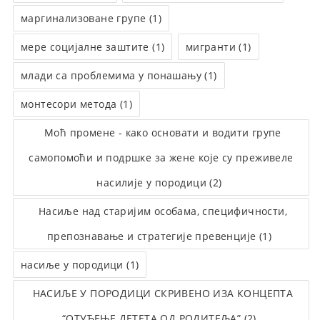
маргинализоване групе (1)
мере социјалне заштите (1)
мигранти (1)
млади са проблемима у понашању (1)
монтесори метода (1)
Моћ промене - како основати и водити групе
самопомоћи и подршке за жене које су преживеле
насилије у породици (2)
Насиље над старијим особама, специфичности,
препознавање и стратегије превенције (1)
насиље у породици (1)
НАСИЉЕ У ПОРОДИЦИ СКРИВЕНО ИЗА КОНЦЕПТА
“ОТУЂЕЊЕ ДЕТЕТА ОД РОДИТЕЉА” (2)