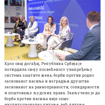
Кроз овај догађај, Република Србија је
потврдила своју посвећеност унапређењу
система заштите жена, борби против родно
заснованог насиља и изградњи друштва
заснованог на равноправности, солидарности
и поштовању људских права. Закључено је да
борба против насиља није само
институционално питање, већ питање