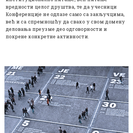
вредности целог друштва, те да учесници
Конференције не одлазе само са закључцима,
већ и са спремношћу да свако у свом домену
деловања преузме део одговорности и
покрене конкретне активности.