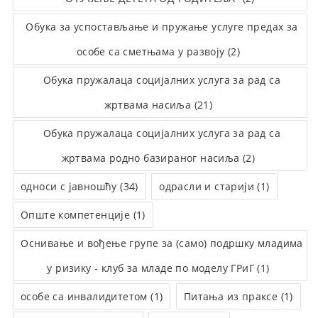
Обука за успостављање и пружање услуге предах за
особе са сметњама у развоју (2)
Обука пружалаца социјалних услуга за рад са
жртвама насиља (21)
Обука пружалаца социјалних услуга за рад са
жртвама родно базираног насиља (2)
односи с јавношћу (34)
одрасли и старији (1)
Опште компетенције (1)
Оснивање и вођење групе за (само) подршку младима
у ризику - клуб за младе по моделу ГРиГ (1)
особе са инвалидитетом (1)
Питања из праксе (1)