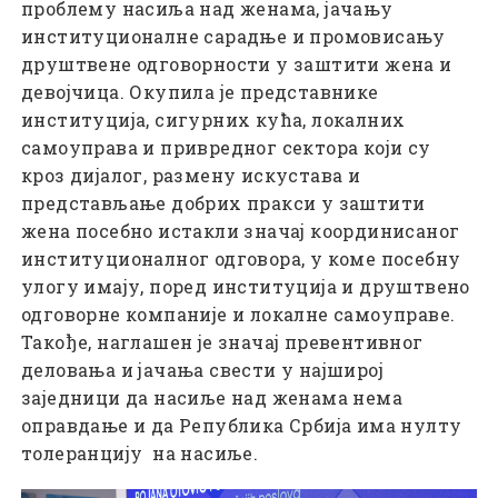
проблему насиља над женама, јачању
институционалне сарадње и промовисању
друштвене одговорности у заштити жена и
девојчица. Окупила је представнике
институција, сигурних кућа, локалних
самоуправа и привредног сектора који су
кроз дијалог, размену искустава и
представљање добрих пракси у заштити
жена посебно истакли значај координисаног
институционалног одговора, у коме посебну
улогу имају, поред институција и друштвено
одговорне компаније и локалне самоуправе.
Такође, наглашен је значај превентивног
деловања и јачања свести у најширој
заједници да насиље над женама нема
оправдање и да Република Србија има нулту
толеранцију на насиље.