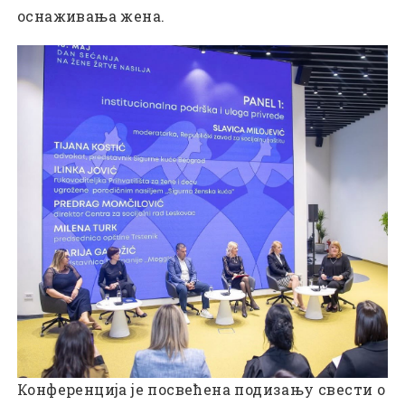
оснаживања жена.
Конференција је посвећена подизању свести о