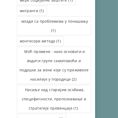
мере социјалне заштите (1)
мигранти (1)
млади са проблемима у понашању
(1)
монтесори метода (1)
Моћ промене - како основати и
водити групе самопомоћи и
подршке за жене које су преживеле
насилије у породици (2)
Насиље над старијим особама,
специфичности, препознавање и
стратегије превенције (1)