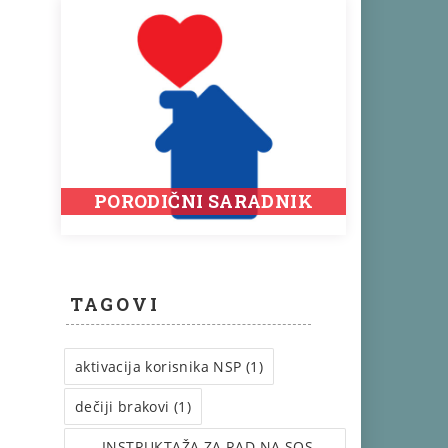
PORODIČNI SARADNIK
TAGOVI
aktivacija korisnika NSP (1)
dečiji brakovi (1)
INSTRUКTAŽA ZA RAD NA SOS