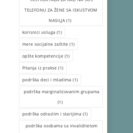
TELEFONU ZA ŽENE SA ISКUSTVOM
NASILJA (1)
korisnici usluga (1)
mere socijalne zaštite (1)
opšte kompetencije (1)
Pitanja iz prakse (1)
podrška deci i mladima (1)
podrška marginalizovanim grupama
(1)
podrška odraslim i starijima (1)
podrška osobama sa invaliditetom