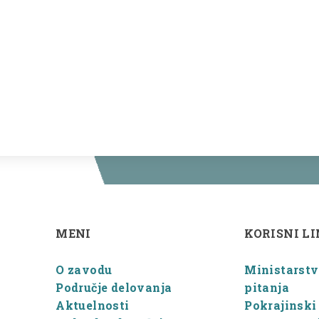
MENI
KORISNI L
O zavodu
Ministarstvo
Područje delovanja
pitanja
Aktuelnosti
Pokrajinski 