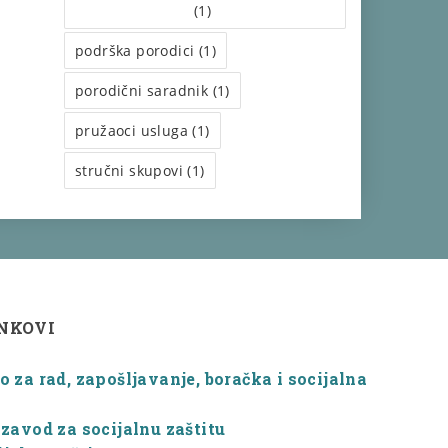
(1)
podrška porodici (1)
porodični saradnik (1)
pružaoci usluga (1)
stručni skupovi (1)
INKOVI
 za rad, zapošljavanje, boračka i socijalna
zavod za socijalnu zaštitu